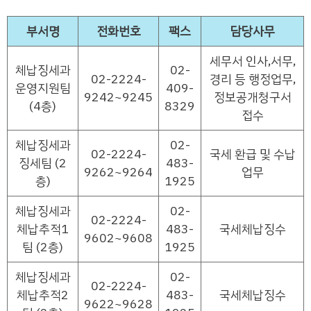
부서명
전화번호
팩스
담당사무
세무서 인사,서무,
체납징세과
02-
02-2224-
경리 등 행정업무,
운영지원팀
409-
9242~9245
정보공개청구서
(4층)
8329
접수
체납징세과
02-
02-2224-
국세 환급 및 수납
징세팀 (2
483-
9262~9264
업무
층)
1925
체납징세과
02-
02-2224-
체납추적1
483-
국세체납징수
9602~9608
팀 (2층)
1925
체납징세과
02-
02-2224-
체납추적2
483-
국세체납징수
9622~9628