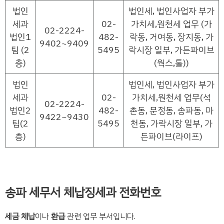
법인
법인세, 법인사업자 부가
세과
02-
가치세,원천세 업무 (가
02-2224-
법인1
482-
락동, 거여동, 장지동, 가
9402~9409
팀 (2
5495
락시장 일부, 가든파이브
층)
(웍스,툴))
법인
법인세, 법인사업자 부가
세과
02-
가치세,원천세 업무(석
02-2224-
법인2
482-
촌동, 문정동, 송파동, 마
9422~9430
팀(2
5495
천동, 가락시장 일부, 가
층)
든파이브(라이프)
송파 세무서 체납징세과 전화번호
세금 체납
이나
환급
관련 업무 부서입니다.