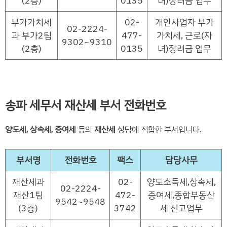
(2층)
0135
녀)장려금 업무
부가가치세
02-
개인사업자 부가
02-2224-
과 부가2팀
477-
가치세, 근로(자
9302~9310
(2층)
0135
녀)장려금 업무
송파 세무서 재산세 부서 전화번호
양도세, 상속세, 증여세
등의
재산세
상담에 적합한 부서입니다.
부서명
전화번호
팩스
담당사무
재산세과
02-
양도소득세,상속세,
02-2224-
재산1팀
472-
증여세,종합부동산
9542~9548
(3층)
3742
세 신고업무