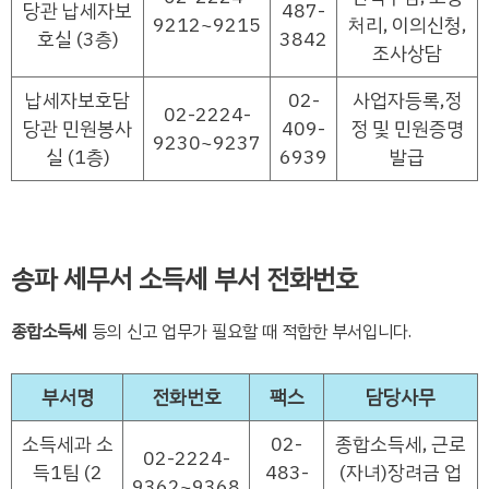
당관 납세자보
487-
9212~9215
처리, 이의신청,
호실 (3층)
3842
조사상담
납세자보호담
02-
사업자등록,정
02-2224-
당관 민원봉사
409-
정 및 민원증명
9230~9237
실 (1층)
6939
발급
송파 세무서 소득세 부서 전화번호
종합소득세
등의 신고 업무가 필요할 때 적합한 부서입니다.
부서명
전화번호
팩스
담당사무
소득세과 소
02-
종합소득세, 근로
02-2224-
득1팀 (2
483-
(자녀)장려금 업
9362~9368