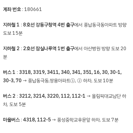
계좌 번호
: 180661
지하철 1
:
8호선 강동구청역 4번 출구
에서 풍납동극동아파트 방향
도보 15분
지하철 2
:
2호선 잠실나루역 1번 출구
에서 아산병원 방향 도보 20
분
버스 1
:
3318, 3319, 3411, 340, 341, 351, 16, 30, 30-1,
30-3, 70
→ 풍납동극동,쌍용아파트①, ② 하차, 도보 10분
버스 2
:
3212, 3214, 3220, 112, 112-1
→ 올림픽대교남단 하
차, 도보 5분
마을버스
:
4318, 112-5
→ 풍성중학교후문앞 하차, 도보 7분