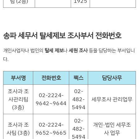
팀 (2층)
1925
송파 세무서 탈세제보 조사부서 전화번호
개인사업자나 법인의
탈세 제보
나
세원 조사
등을 담당하는 부서입니
다.
부서명
전화번호
팩스
담당사무
조사과 조
02-
02-2224-
사관리팀
482-
세무조사 관리업무
9642~9644
(3층)
5494
02-
조사과 조
02-2224-
개인·법인 세무조
482-
사팀 (3층)
9652~9665
사 업무
5494