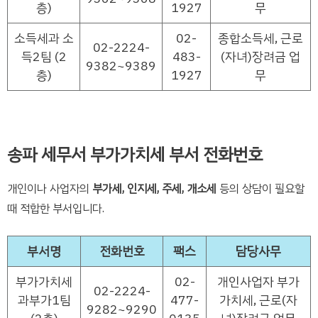
층)
1927
무
소득세과 소
02-
종합소득세, 근로
02-2224-
득2팀 (2
483-
(자녀)장려금 업
9382~9389
층)
1927
무
송파 세무서 부가가치세 부서 전화번호
개인이나 사업자의
부가세, 인지세, 주세, 개소세
등의 상담이 필요할
때 적합한 부서입니다.
부서명
전화번호
팩스
담당사무
부가가치세
02-
개인사업자 부가
02-2224-
과부가1팀
477-
가치세, 근로(자
9282~9290