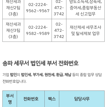
재산세과
02-
양도소득세,상속세,
02-2224-
재산2팀
472-
증여세,종합부동산
9562~9567
(3층)
3742
세 신고업무
재산세과
02-
02-2224-
재산제세 세무조사
재산3팀
472-
9582~9589
및 탈세제보 업무
(3층)
3742
송파 세무서 법인세 부서 전화번호
기업
법인
의
법인세, 부가세, 원천세, 환급, 체납
등의 종합 업무 상담
전화번호입니다.
부서
전화번호
팩스
담당사무
명