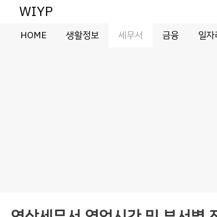
컨
WIYP
텐
츠
HOME
생활정보
세무서
금융
일자
로
건
너
뛰
기
역삼세무서 영업시간 및 부서별 