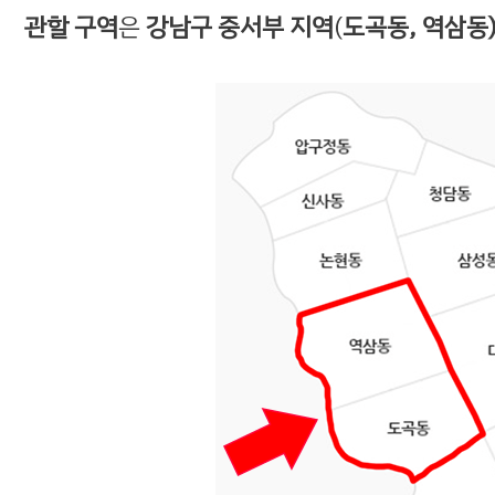
관할 구역
은
강남구 중서부 지역
(
도곡동,
역삼동