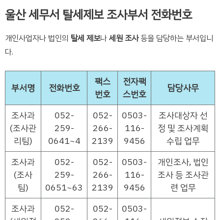
울산 세무서 탈세제보 조사부서 전화번호
개인사업자나 법인의
탈세 제보
나
세원 조사
등을 담당하는 부서입니
다.
팩스
전자팩
부서명
전화번호
담당사무
번호
스번호
조사과
052-
052-
0503-
조사대상자 선
(조사관
259-
266-
116-
정 및 조사계획
리팀)
0641~4
2139
9456
수립 업무
조사과
052-
052-
0503-
개인조사, 법인
(조사
259-
266-
116-
조사 등 조사관
팀)
0651~63
2139
9456
련 업무
조사과
052-
052-
0503-