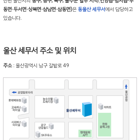
한편 울산시의
동구, 중구, 북구,
울주군 일부 지역
(
언양읍·범서읍·두
동면·두서면·상북면·삼남면·삼동면)
은
동울산 세무서
에서 담당하고
있습니다.
울산 세무서 주소 및 위치
주소
: 울산광역시 남구 갈밭로 49