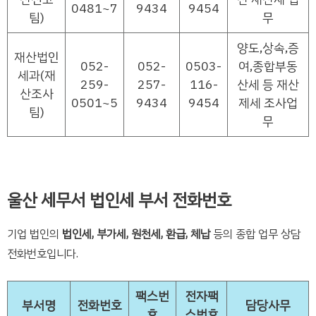
0481~7
9434
9454
팀)
무
양도,상속,증
재산법인
052-
052-
0503-
여,종합부동
세과(재
259-
257-
116-
산세 등 재산
산조사
0501~5
9434
9454
제세 조사업
팀)
무
울산 세무서 법인세 부서 전화번호
기업 법인의
법인세, 부가세, 원천세, 환급, 체납
등의 종합 업무 상담
전화번호입니다.
팩스번
전자팩
부서명
전화번호
담당사무
호
스번호