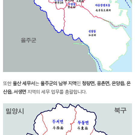
또한
울산 세무서
는
울주군의 남부 지역
인
청량면, 웅촌면, 온양읍, 온
산읍, 서생면
지역의 세무 업무를 총괄합니다.