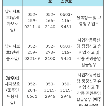
호
스번호
납세자보
052-
052-
0503-
호(납세
불복청구 및 고
259-
266-
116-
자보호
충청구 업무
0211~4
2140
9451
실)
사업자등록신
납세자보
052-
052-
0503-
청,정정신고 휴
호(민원
259-
273-
116-
폐업 신고 및
봉사실)
0221~9
2100
9451
각종 민원증명
발급업무
사업자등록신
(울주)
납
청,정정신고 휴
세자보호
052-
050-
050-
폐업 신고 및
(울주민
204-
3115-
3115-
각종 민원증명
원봉사
0661
2946
2946
발급업무
(매주
실)
화, 목 운영)