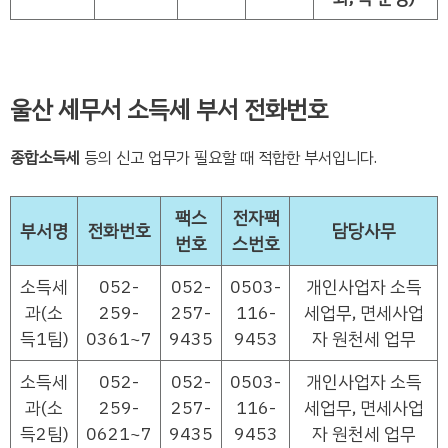
울산 세무서 소득세 부서 전화번호
종합소득세
등의 신고 업무가 필요할 때 적합한 부서입니다.
팩스
전자팩
부서명
전화번호
담당사무
번호
스번호
소득세
052-
052-
0503-
개인사업자 소득
과(소
259-
257-
116-
세업무, 면세사업
득1팀)
0361~7
9435
9453
자 원천세 업무
소득세
052-
052-
0503-
개인사업자 소득
과(소
259-
257-
116-
세업무, 면세사업
득2팀)
0621~7
9435
9453
자 원천세 업무