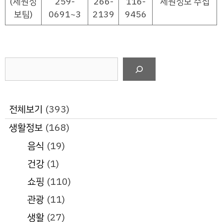
(세원정
259-
266-
116-
세원정보 수집
보팀)
0691~3
2139
9456
검
색
전체보기
(393)
생활정보
(168)
음식
(19)
건강
(1)
쇼핑
(110)
관광
(11)
생활
(27)