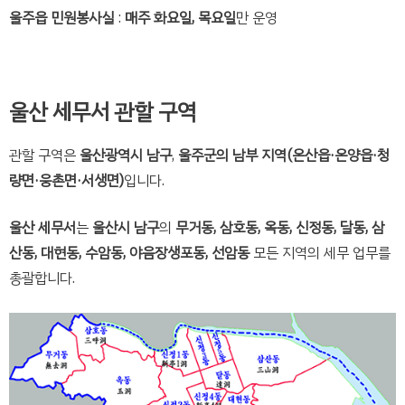
울주읍 민원봉사실
:
매주 화요일, 목요일
만 운영
울산 세무서 관할 구역
관할 구역은
울산광역시 남구
,
울주군의 남부 지역(
온산읍·온양읍·청
량면·웅촌면·서생면)
입니다.
울산 세무서
는
울산시 남구
의
무거동, 삼호동, 옥동, 신정동, 달동, 삼
산동, 대현동, 수암동, 야음장생포동, 선암동
모든 지역의 세무 업무를
총괄합니다.