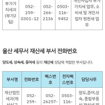
개인사업자 부가
부가가
052-
052-
0503-
가치세 업무, 소
치세과
259-
266-
116-
비세 및 개인사
(부가2
0301~12
2136
9452
업자 원천세 업
팀)
무
울산 세무서 재산세 부서 전화번호
양도세, 상속세, 증여세
등의
재산세
상담에 적합한 부서입니다.
팩스번
전자팩
부서명
전화번호
담당사무
호
스번호
재산법인
양도,증여,상
052-
052-
0503-
세과(재
속, 종합부동
259-
26257-
116-
산신고
산 재산세 업