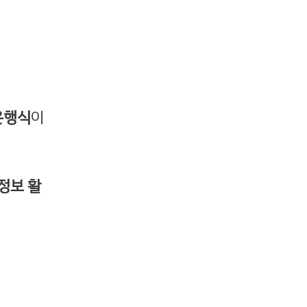
은행식
이
정보 활
.