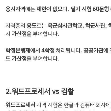
응시자격
에는
제한이 없으
며,
필기 시험 60문항 
자격증의
용도
로는
육군삼사관학교, 학군사관, 학
시
가산점
을 부여합니다.
학점은행제
에서
4학점
처리됩니다.
공공기관
에
도
가산점
을 부여합니다.
2.워드프로세서 vs 컴활
워드프로세서
자격 시험은 한글과 컴퓨터 회사