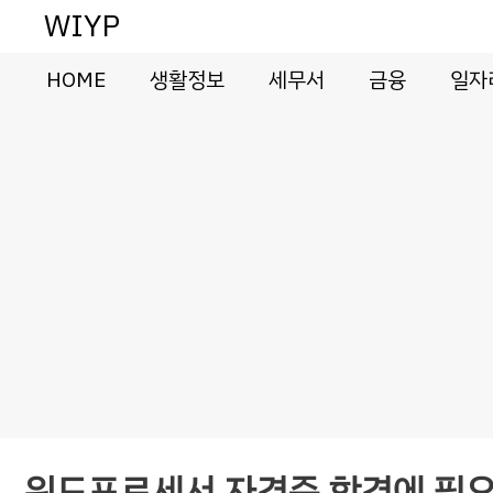
컨
WIYP
텐
츠
HOME
생활정보
세무서
금융
일자
로
건
너
뛰
기
워드프로세서 자격증 합격에 필요