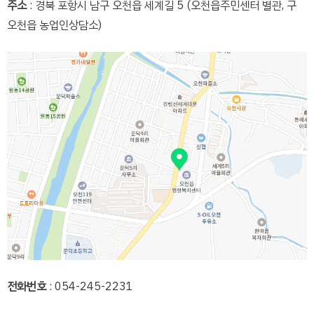
주소
: 경북 포항시 남구 오천읍 세계길 5 (오천읍주민센터 별관, 구
오천읍 농업인상담소)
전화번호
: 054-245-2231