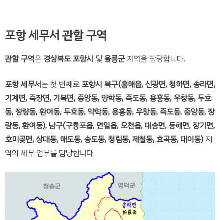
포항 세무서 관할 구역
관할 구역
은
경상북도 포항시
및
울릉군
지역을 담당합니다.
포항 세무서
는 첫 번째로
포항시
북구(흥해읍, 신광면, 청하면, 송라면,
기계면, 죽장면, 기북면, 중앙동, 양학동, 죽도동, 용흥동, 우창동, 두호
동, 장량동, 환여동, 두호동, 약학동, 용흥동, 우창동, 죽도동, 중앙동, 장
량동, 환여동), 남구(구룡포읍, 연일읍, 오천읍, 대송면, 동해면, 장기면,
호미곶면, 상대동, 해도동, 송도동, 청림동, 제철동, 효곡동, 대이동)
지
역의 세무 업무를 담당합니다.