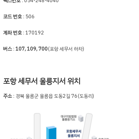
팩스번호
: 054-248-4040
코드 번호
: 506
계좌 번호
: 170192
버스
:
107, 109, 700
(포항 세무서 하차)
포항 세무서 울릉지서 위치
주소
: 경북 울릉군 울릉읍 도동2길 76(도동리)