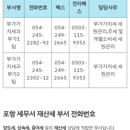
전자팩
부서명
전화번호
팩스
담당사무
스
부가가
부가가치세 세
054-
054-
0503-
치세과
원관리,주세 및
245-
249-
115-
부가1
개별소비세 세
2282~92
2665
9353
팀
원관리
부가가
054-
054-
0503-
치세과
부가가치세 세
245-
249-
115-
부가2
원관리
2302~12
2665
9353
팀
포항 세무서 재산세 부서 전화번호
양도세, 상속세, 증여세
등의
재산세
상담에 적합한 부서입니다.