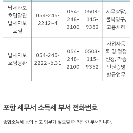
납세자보
054-
0503-
세무상담,
호담당관
054-245-
248-
115-
불복청구,
납세자보
2212~4
2100
9352
고충처리
호실
사업자등
054-
0503-
록 및 정정
납세자보
054-245-
248-
115-
신청, 각종
호담당관
2222~6,31
2100
9352
민원증명
발급업무
포항 세무서 소득세 부서 전화번호
종합소득세
등의 신고 업무가 필요할 때 적합한 부서입니다.