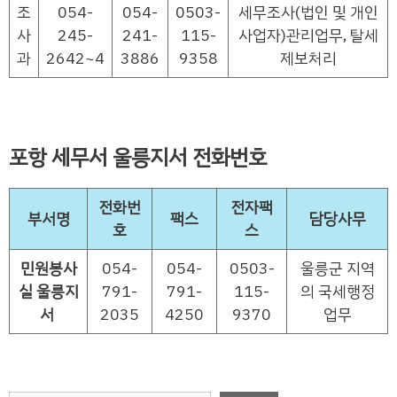
조
054-
054-
0503-
세무조사(법인 및 개인
사
245-
241-
115-
사업자)관리업무, 탈세
과
2642~4
3886
9358
제보처리
포항 세무서 울릉지서 전화번호
전화번
전자팩
부서명
팩스
담당사무
호
스
민원봉사
054-
054-
0503-
울릉군 지역
실 울릉지
791-
791-
115-
의 국세행정
서
2035
4250
9370
업무