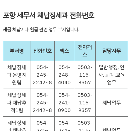
포항 세무서 체납징세과 전화번호
세금 체납
이나
환급
관련 업무 부서입니다.
전자팩
부서명
전화번호
팩스
담당사무
스
체납징세
054-
054-
0503-
일반행정, 인
과 운영지
245-
248-
115-
사, 회계,교육
원팀
2242~8
4040
9357
업무
체납징세
054-
054-
0503-
과 체납추
245-
241-
115-
체납업무
적1팀
2442~8
0900
9357
체납징세
054-
054-
0503-
과 체납추
245-
241-
115-
체납업무