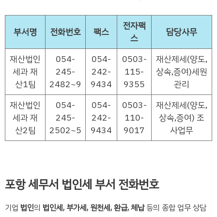
전자팩
부서명
전화번호
팩스
담당사무
스
재산법인
054-
054-
0503-
재산제세(양도,
세과 재
245-
242-
115-
상속,증여)세원
산1팀
2482~9
9434
9355
관리
재산법인
054-
054-
0503-
재산제세(양도,
세과 재
245-
242-
110-
상속,증여) 조
산2팀
2502~5
9434
9017
사업무
포항 세무서 법인세 부서 전화번호
기업
법인
의
법인세, 부가세, 원천세, 환급, 체납
등의 종합 업무 상담