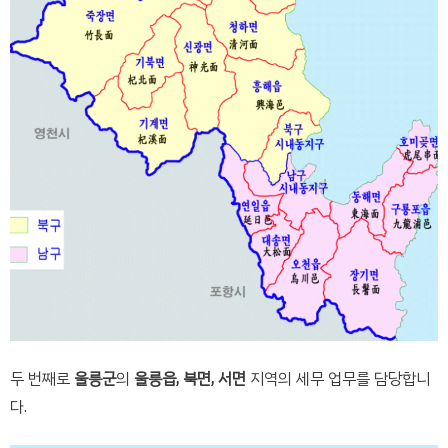
두 번째로
울릉군
의
울릉읍, 북면, 서면
지역의 세무 업무를 담당합니
다.