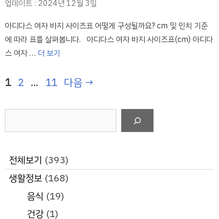
업데이트 : 2024년 12월 3일
아디다스 여자 바지 사이즈표 어떻게 구성될까요? cm 및 인치 기준
에 따라 표를 살펴봅니다. 아디다스 여자 바지 사이즈표(cm) 아디다
스 여자 …
더 보기
페
페
페
1
2
…
11
다음
→
이
이
이
지
지
지
검
색
전체보기
(393)
생활정보
(168)
음식
(19)
건강
(1)