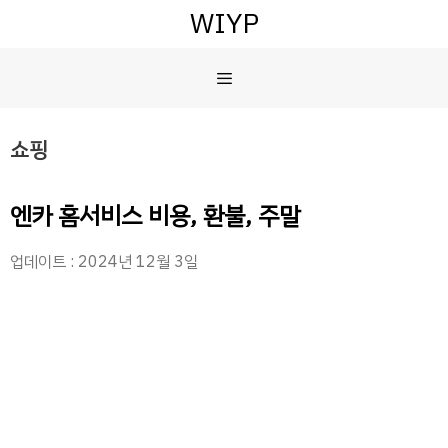
컨
WIYP
텐
츠
메
로
건
너
뉴
쇼핑
뛰
기
엔카 홈서비스 비용, 환불, 주말
업데이트 : 2024년 12월 3일