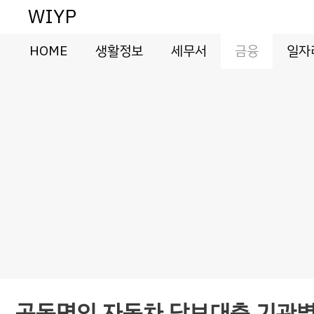
컨
WIYP
텐
츠
HOME
생활정보
세무서
금융
일자
로
건
너
뛰
기
공동명의 자동차 담보대출 기관별