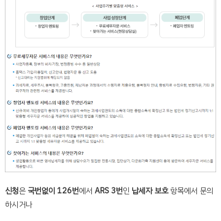
신청
은
국번없이 126번
에서
ARS 3번
인
납세자 보호
항목에서 문의
하시거나