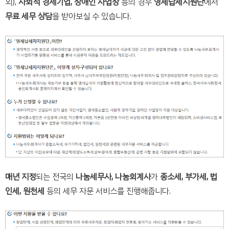
외),
사회적 경제기업, 장애인 사업장
등의 경우
영세납세지원단
에서
무료 세무 상담
을 받아보실 수 있습니다.
매년 지정
되는 전국의
나눔세무사, 나눔회계사
가
종소세, 부가세, 법
인세, 원천세
등의 세무 자문 서비스를 진행해줍니다.