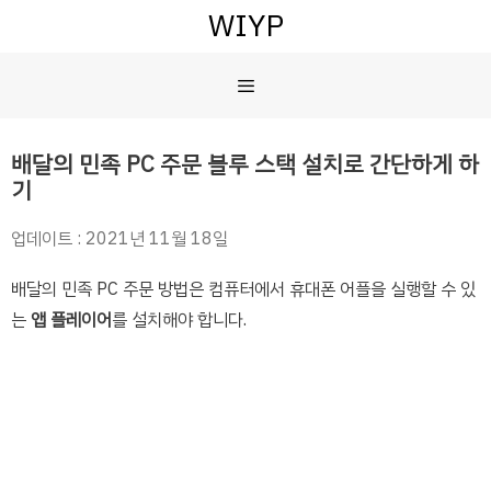
컨
WIYP
텐
츠
메
로
건
너
뉴
배달의 민족 PC 주문 블루 스택 설치로 간단하게 하
뛰
기
기
업데이트 : 2021년 11월 18일
배달의 민족 PC 주문 방법은 컴퓨터에서 휴대폰 어플을 실행할 수 있
는
앱 플레이어
를 설치해야 합니다.