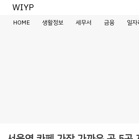
컨
WIYP
텐
츠
HOME
생활정보
세무서
금융
일자
로
건
너
뛰
기
서울역 카페 가장 가까운 곳 5곳