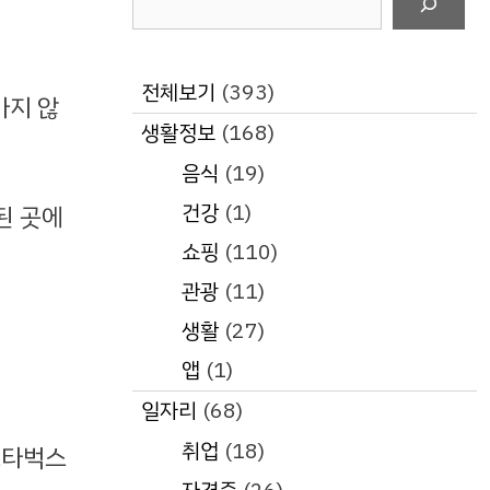
색
전체보기
(393)
가지 않
생활정보
(168)
음식
(19)
건강
(1)
된 곳에
쇼핑
(110)
관광
(11)
생활
(27)
앱
(1)
일자리
(68)
취업
(18)
스타벅스