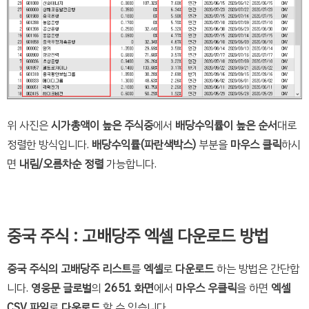
위 사진은
시가총액이 높은 주식중
에서
배당수익률이 높은 순서
대로
정렬한 방식입니다.
배당수익률(파란색박스)
부분을
마우스 클릭
하시
면
내림/오름차순 정렬
가능합니다.
중국 주식 : 고배당주 엑셀 다운로드 방법
중국 주식의 고배당주 리스트
를
엑셀
로
다운로드
하는 방법은 간단합
니다.
영웅문 글로벌
의
2651 화면
에서
마우스 우클릭
을 하면
엑셀
CSV 파일
로
다운로드
할 수 있습니다.