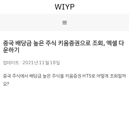
컨
WIYP
텐
츠
메
로
건
너
뉴
중국 배당금 높은 주식 키움증권으로 조회, 엑셀 다
뛰
운하기
기
업데이트 : 2021년 11월 18일
중국 주식에서 배당금 높은 주식을 키움증권 HTS로 어떻게 조회할까
요?